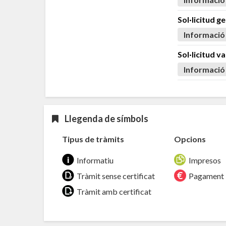
Sol·licitud g
Informació
Sol·licitud v
Informació
Llegenda de símbols
Tipus de tràmits
Opcions
Informatiu
Impresos
Tràmit sense certificat
Pagament
Tràmit amb certificat