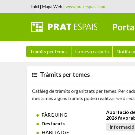
Inici
|
Mapa Web
|
www.pratespais.com
Porta
Tràmits per temes
La meva carpeta
Notifica
Tràmits per temes
Catàleg de tràmits organitzats per temes. Per cada
més a més alguns tràmits poden realitzar-se direc
Aportació de
PÀRQUING
2026 favora
Destacats
Informació
HABITATGE