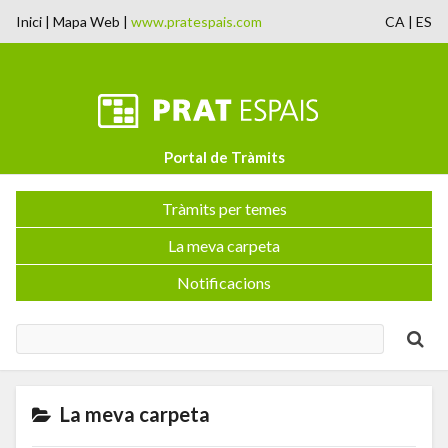
Inici
|
Mapa Web
|
www.pratespais.com
CA
|
ES
Portal de Tràmits
Tràmits per temes
La meva carpeta
Notificacions
La meva carpeta