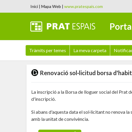
Inici
|
Mapa Web
|
www.pratespais.com
Porta
Tràmits per temes
La meva carpeta
Notifica
Renovació sol·licitud borsa d'habi
La inscripció a la Borsa de lloguer social del Prat 
d'inscripció.
Si abans d'aquesta data el sol·licitant no renova l
amb la unitat de convivència.