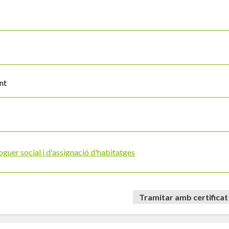
nt
oguer social i d'assignació d'habitatges
Tramitar amb certificat