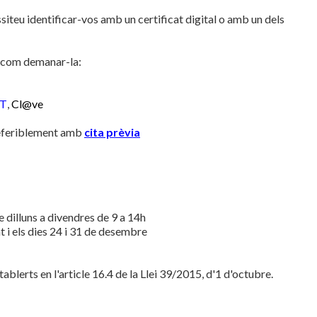
iteu identificar-vos amb un certificat digital o amb un dels
ar com demanar-la:
T
,
Cl@ve
referiblement amb
cita prèvia
 dilluns a divendres de 9 a 14h
 i els dies 24 i 31 de desembre
ablerts en l'article 16.4 de la Llei 39/2015, d'1 d'octubre.