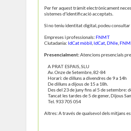
Per fer aquest tràmit electrònicament necess
sistemes d'identificació acceptats.
Si no teniu identitat digital, podeu consult
Empreses i professionals:
FNMT
Ciutadania:
IdCat mòbil
,
IdCat
,
DNIe
,
FNM
Presencialment:
Atencions presencials p
A PRAT ESPAIS, SLU
Av. Onze de Setembre, 82-84
Horari: de dilluns a divendres de 9 a 14h
De dilluns a dijous de 15 a 18h.
Des del 23 de juny fins al 5 de setembre: de
Tancat les tardes de 5 de gener, Dijous Sant
Tel. 933 705 054
Altres: A través de qualsevol dels mitjans est