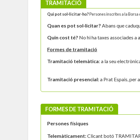
TRAMITACIÓ
Qui pot sol·licitar-ho?
Persones inscrites a la Borsa 
Quan es pot sol·licitar?
Abans que caduqui 
Quin cost té?
No hi ha taxes associades a 
Formes de tramitació
Tramitació telemàtica
: a la seu electròni
Tramitació presencial:
a Prat Espais, per 
FORMES DE TRAMITACIÓ
Persones físiques
Telemàticament:
Clicant botó TRAMITAR i