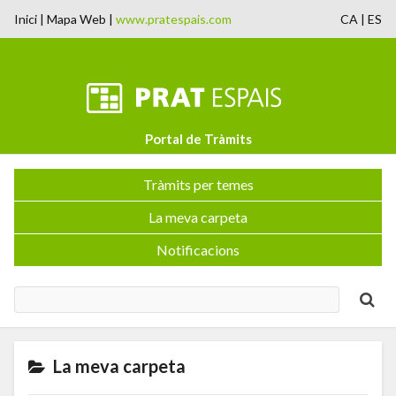
Inici
|
Mapa Web
|
www.pratespais.com
CA
|
ES
Portal de Tràmits
Tràmits per temes
La meva carpeta
Notificacions
La meva carpeta