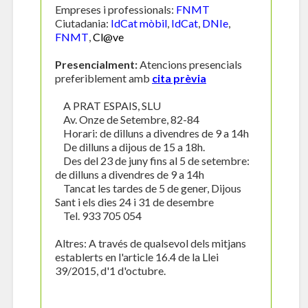
Empreses i professionals:
FNMT
Ciutadania:
IdCat mòbil
,
IdCat
,
DNIe
,
FNMT
,
Cl@ve
Presencialment:
Atencions presencials
preferiblement amb
cita prèvia
A PRAT ESPAIS, SLU
Av. Onze de Setembre, 82-84
Horari: de dilluns a divendres de 9 a 14h
De dilluns a dijous de 15 a 18h.
Des del 23 de juny fins al 5 de setembre:
de dilluns a divendres de 9 a 14h
Tancat les tardes de 5 de gener, Dijous
Sant i els dies 24 i 31 de desembre
Tel. 933 705 054
Altres: A través de qualsevol dels mitjans
establerts en l'article 16.4 de la Llei
39/2015, d'1 d'octubre.