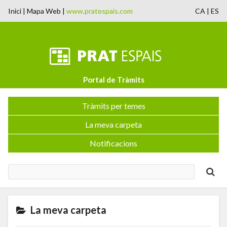
Inici
|
Mapa Web
|
www.pratespais.com
CA
|
ES
Portal de Tràmits
Tràmits per temes
La meva carpeta
Notificacions
La meva carpeta