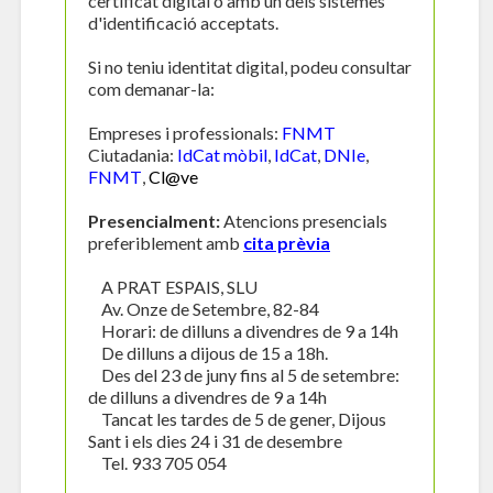
certificat digital o amb un dels sistemes
d'identificació acceptats.
Si no teniu identitat digital, podeu consultar
com demanar-la:
Empreses i professionals:
FNMT
Ciutadania:
IdCat mòbil
,
IdCat
,
DNIe
,
FNMT
,
Cl@ve
Presencialment:
Atencions presencials
preferiblement amb
cita prèvia
A PRAT ESPAIS, SLU
Av. Onze de Setembre, 82-84
Horari: de dilluns a divendres de 9 a 14h
De dilluns a dijous de 15 a 18h.
Des del 23 de juny fins al 5 de setembre:
de dilluns a divendres de 9 a 14h
Tancat les tardes de 5 de gener, Dijous
Sant i els dies 24 i 31 de desembre
Tel. 933 705 054